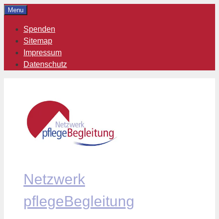
Zum
Menu
Inhalt
Spenden
springen
Sitemap
Impressum
Datenschutz
Netzwerk
pflegeBegleitung