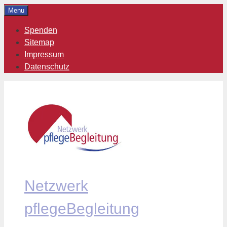
Zum
Menu
Inhalt
Spenden
springen
Sitemap
Impressum
Datenschutz
Netzwerk
pflegeBegleitung