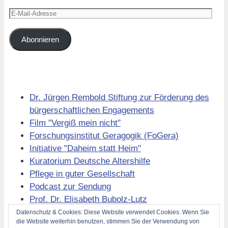
E-
Mail-
Adresse
Abonnieren
Links
Dr. Jürgen Rembold Stiftung zur Förderung des
bürgerschaftlichen Engagements
Film "Vergiß mein nicht"
Forschungsinstitut Geragogik (FoGera)
Initiative "Daheim statt Heim"
Kuratorium Deutsche Altershilfe
Pflege in guter Gesellschaft
Podcast zur Sendung
Prof. Dr. Elisabeth Bubolz-Lutz
Volkssolidarität Berlin
Datenschutz & Cookies: Diese Website verwendet Cookies. Wenn Sie
die Website weiterhin benutzen, stimmen Sie der Verwendung von