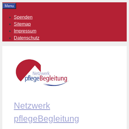
Zum
Menu
Inhalt
Spenden
springen
Sitemap
Impressum
Datenschutz
Netzwerk
pflegeBegleitung