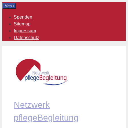
Zum
Menu
Inhalt
Spenden
springen
Sitemap
Impressum
Datenschutz
Netzwerk
pflegeBegleitung