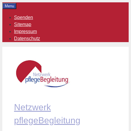
Zum
Menu
Inhalt
Spenden
springen
Sitemap
Impressum
Datenschutz
Netzwerk
pflegeBegleitung