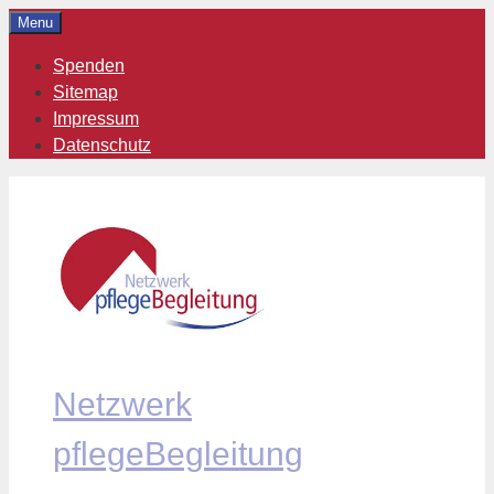
Zum
Menu
Inhalt
Spenden
springen
Sitemap
Impressum
Datenschutz
Netzwerk
pflegeBegleitung