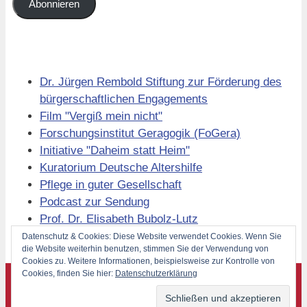
Adresse
Abonnieren
Links
Dr. Jürgen Rembold Stiftung zur Förderung des
bürgerschaftlichen Engagements
Film "Vergiß mein nicht"
Forschungsinstitut Geragogik (FoGera)
Initiative "Daheim statt Heim"
Kuratorium Deutsche Altershilfe
Pflege in guter Gesellschaft
Podcast zur Sendung
Prof. Dr. Elisabeth Bubolz-Lutz
Volkssolidarität Berlin
Datenschutz & Cookies: Diese Website verwendet Cookies. Wenn Sie
die Website weiterhin benutzen, stimmen Sie der Verwendung von
Cookies zu. Weitere Informationen, beispielsweise zur Kontrolle von
Cookies, finden Sie hier:
Datenschutzerklärung
©
Forschungsinstitut Geragogik (FoGera) 2026