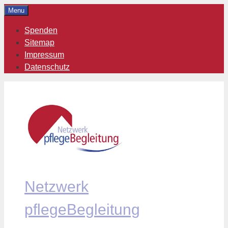
Zum
Menu
Inhalt
Spenden
springen
Sitemap
Impressum
Datenschutz
Netzwerk
pflegeBegleitung