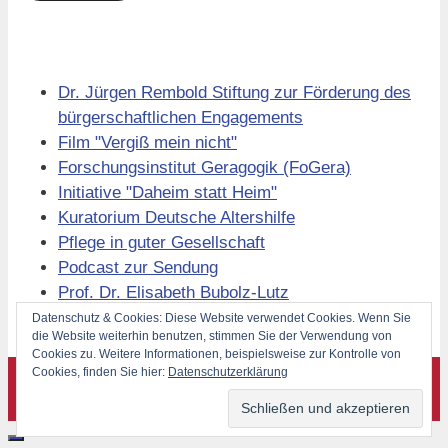
Links
Dr. Jürgen Rembold Stiftung zur Förderung des
bürgerschaftlichen Engagements
Film "Vergiß mein nicht"
Forschungsinstitut Geragogik (FoGera)
Initiative "Daheim statt Heim"
Kuratorium Deutsche Altershilfe
Pflege in guter Gesellschaft
Podcast zur Sendung
Prof. Dr. Elisabeth Bubolz-Lutz
Volkssolidarität Berlin
Datenschutz & Cookies: Diese Website verwendet Cookies. Wenn Sie
die Website weiterhin benutzen, stimmen Sie der Verwendung von
Cookies zu. Weitere Informationen, beispielsweise zur Kontrolle von
Cookies, finden Sie hier:
Datenschutzerklärung
©
Forschungsinstitut Geragogik (FoGera) 2026
Schließen