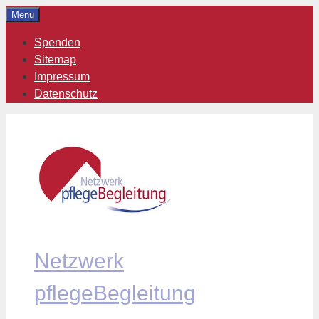
Zum
Menu
Inhalt
Spenden
springen
Sitemap
Impressum
Datenschutz
Netzwerk
pflegeBegleitung