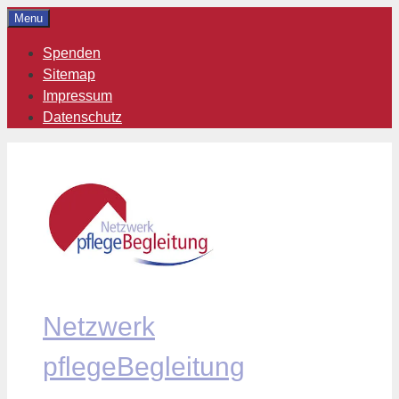
Zum
Menu
Inhalt
Spenden
springen
Sitemap
Impressum
Datenschutz
Netzwerk
pflegeBegleitung