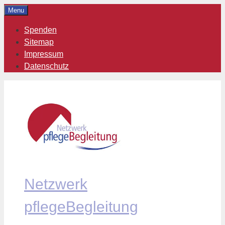
Zum
Menu
Inhalt
Spenden
springen
Sitemap
Impressum
Datenschutz
Netzwerk
pflegeBegleitung