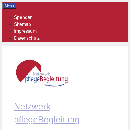
Zum
Menu
Inhalt
Spenden
springen
Sitemap
Impressum
Datenschutz
Netzwerk
pflegeBegleitung