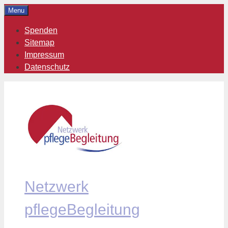
Zum
Menu
Inhalt
Spenden
springen
Sitemap
Impressum
Datenschutz
Netzwerk
pflegeBegleitung