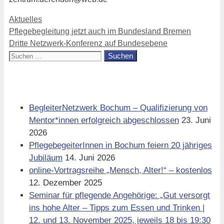
Kategorien
Aktuelles
Pflegebegleitung jetzt auch im Bundesland Bremen
Dritte Netzwerk-Konferenz auf Bundesebene
Suchen
nach:
Aktuell
BegleiterNetzwerk Bochum – Qualifizierung von
Mentor*innen erfolgreich abgeschlossen
23. Juni
2026
PflegebegeiterInnen in Bochum feiern 20 jähriges
Jubiläum
14. Juni 2026
online-Vortragsreihe „Mensch, Alter!“ – kostenlos
12. Dezember 2025
Seminar für pflegende Angehörige: „Gut versorgt
ins hohe Alter – Tipps zum Essen und Trinken |
12. und 13. November 2025, jeweils 18 bis 19:30