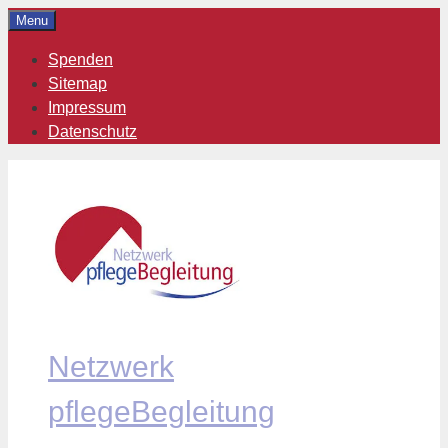
Zum
Menu
Inhalt
Spenden
springen
Sitemap
Impressum
Datenschutz
Netzwerk
pflegeBegleitung