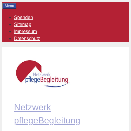
Zum
Menu
Inhalt
Spenden
springen
Sitemap
Impressum
Datenschutz
Netzwerk
pflegeBegleitung