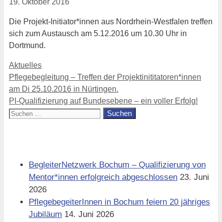
19. Oktober 2016
Die Projekt-Initiator*innen aus Nordrhein-Westfalen treffen
sich zum Austausch am 5.12.2016 um 10.30 Uhr in
Dortmund.
Kategorien
Aktuelles
Pflegebegleitung – Treffen der Projektinititatoren*innen
am Di 25.10.2016 in Nürtingen.
PI-Qualifizierung auf Bundesebene – ein voller Erfolg!
Suchen
nach:
Aktuell
BegleiterNetzwerk Bochum – Qualifizierung von
Mentor*innen erfolgreich abgeschlossen
23. Juni
2026
PflegebegeiterInnen in Bochum feiern 20 jähriges
Jubiläum
14. Juni 2026