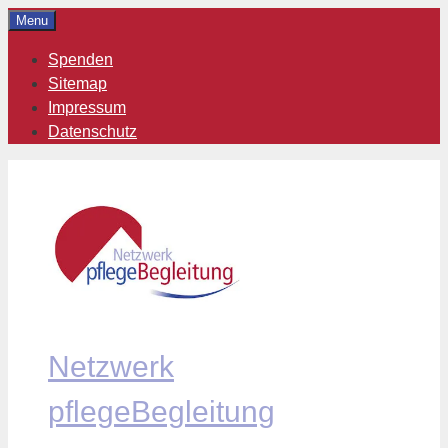
Zum
Menu
Inhalt
Spenden
springen
Sitemap
Impressum
Datenschutz
Netzwerk
pflegeBegleitung